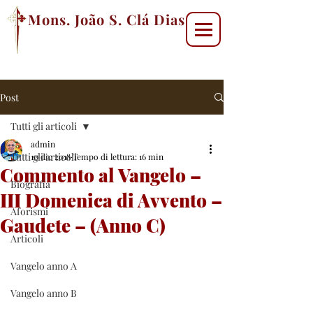
Mons. João S. Clá Dias
Post
Tutti gli articoli
admin
Tutti gli articoli
10 dic 2018
Tempo di lettura: 16 min
Commento al Vangelo –
Biografia
III Domenica di Avvento –
Aforismi
Gaudete – (Anno C)
Articoli
Vangelo anno A
Vangelo anno B