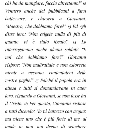
chi ha da mangiare, faccia altrettanto!” 12 
Vennero anche dei pubblicani a farsi 
battezzare, e chiesero a Giovanni: 
“Maestro, che dobbiamo fare?” 13 Ed egli 
disse loro: “Non esigete nulla di più di 
quanto vi è stato fissato”. 14 Lo 
interrogavano anche alcuni soldati: “E 
noi che dobbiamo fare?” Giovanni 
rispose: “Non maltrattate e non estorcete 
niente a nessuno, contentatevi delle 
vostre paghe!” 15 Poiché il popolo era in 
attesa e tutti si domandavano in cuor 
loro, riguardo a Giovanni, se non fosse lui 
il Cristo. 16 Per questo, Giovanni rispose 
a tutti dicendo: “Io vi battezzo con acqua; 
ma viene uno che è più forte di me, al 
quale io non son degno di sciogliere 