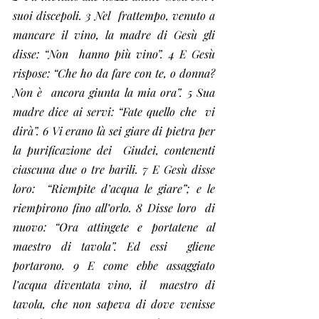
suoi discepoli. 3 Nel  frattempo, venuto a 
mancare il vino, la madre di Gesù gli 
disse: “Non  hanno più vino”. 4 E Gesù 
rispose: “Che ho da fare con te, o donna? 
Non è  ancora giunta la mia ora”. 5 Sua 
madre dice ai servi: “Fate quello che  vi 
dirà”. 6 Vi erano là sei giare di pietra per 
la purificazione dei  Giudei, contenenti 
ciascuna due o tre barili. 7 E Gesù disse 
loro:  “Riempite d’acqua le giare”; e le 
riempirono fino all’orlo. 8 Disse loro  di 
nuovo: “Ora attingete e portatene al 
maestro di tavola”. Ed essi  gliene 
portarono. 9 E come ebbe assaggiato 
l’acqua diventata vino, il  maestro di 
tavola, che non sapeva di dove venisse 