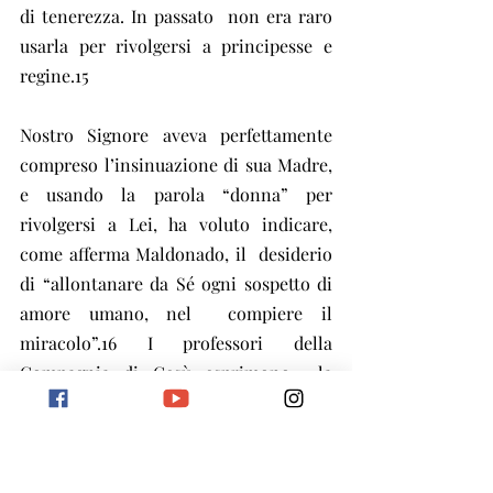
di tenerezza. In passato  non era raro 
usarla per rivolgersi a principesse e 
regine.15
Nostro Signore aveva perfettamente  
compreso l’insinuazione di sua Madre, 
e usando la parola “donna” per  
rivolgersi a Lei, ha voluto indicare, 
come afferma Maldonado, il  desiderio 
di “allontanare da Sé ogni sospetto di 
amore umano, nel  compiere il 
miracolo”.16 I professori della 
Compagnia di Gesù esprimono  la 
stessa opinione: “Gesù non nega il 
miracolo che gli è stato chiesto,  ma 
nega che lo opererà per un motivo 
meramente umano. In tutto Egli si  