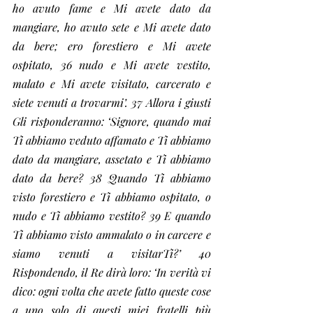
ho avuto fame e Mi avete dato da 
mangiare, ho avuto sete e Mi avete dato 
da bere; ero forestiero e Mi avete 
ospitato, 36 nudo e Mi avete vestito, 
malato e Mi avete visitato, carcerato e 
siete venuti a trovarmi’. 37 Allora i giusti 
Gli risponderanno: ‘Signore, quando mai 
Ti abbiamo veduto affamato e Ti abbiamo 
dato da mangiare, assetato e Ti abbiamo 
dato da bere? 38 Quando Ti abbiamo 
visto forestiero e Ti abbiamo ospitato, o 
nudo e Ti abbiamo vestito? 39 E quando 
Ti abbiamo visto ammalato o in carcere e 
siamo venuti a visitarTi?’ 40 
Rispondendo, il Re dirà loro: ‘In verità vi 
dico: ogni volta che avete fatto queste cose 
a uno solo di questi miei fratelli più 