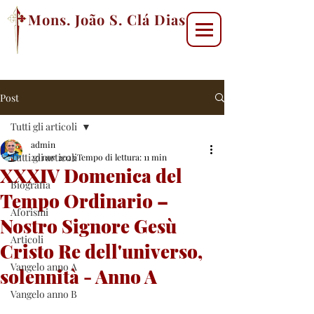
Mons. João S. Clá Dias
Post
Tutti gli articoli
admin
Tutti gli articoli
20 nov 2023
Tempo di lettura: 11 min
XXXIV Domenica del
Biografia
Tempo Ordinario –
Aforismi
Nostro Signore Gesù
Articoli
Cristo Re dell'universo,
Vangelo anno A
solennità - Anno A
Vangelo anno B