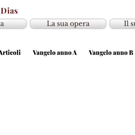
 Dias
ia
La sua opera
Il 
Articoli
Vangelo anno A
Vangelo anno B