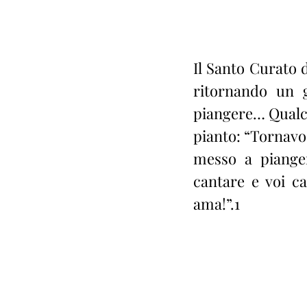
Il Santo Curato 
ritornando un g
piangere… Qualch
pianto: “Tornavo 
messo a pianger
cantare e voi c
ama!”.1