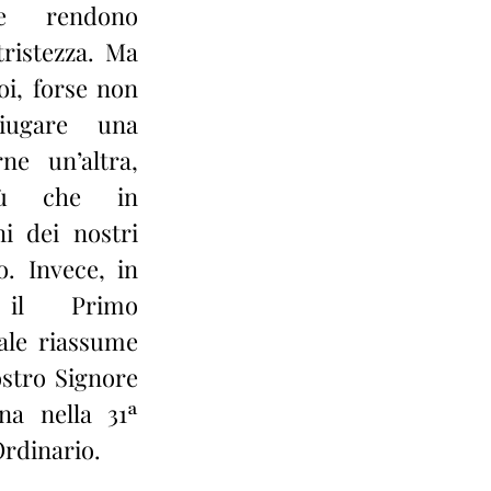
he rendono 
ristezza. Ma 
oi, forse non 
iugare una 
e un’altra, 
ù che in 
i dei nostri 
 Invece, in 
il Primo 
le riassume 
ostro Signore 
a nella 31ª 
rdinario.