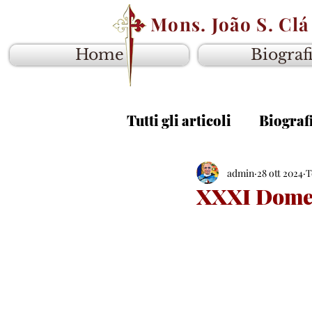
Mons. João S. Clá
Home
Biograf
Tutti gli articoli
Biograf
Vangelo anno B
admin
28 ott 2024
Van
T
XXXI Domen