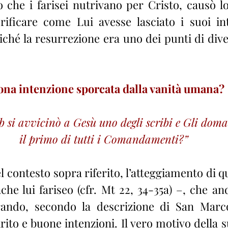
io che i farisei nutrivano per Cristo, causò l
rificare come Lui avesse lasciato i suoi int
ché la resurrezione era uno dei punti di diver
na intenzione sporcata dalla vanità umana?
b si avvicinò a Gesù uno degli scribi e Gli dom
il primo di tutti i Comandamenti?”
l contesto sopra riferito, l’atteggiamento di q
che lui fariseo (cfr. Mt 22, 34-35a) –, che an
ando, secondo la descrizione di San Marco
irito e buone intenzioni. Il vero motivo della