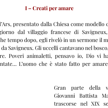
I – Creati per amare
d’Ars, presentato dalla Chiesa come modello de
iorno dal villaggio francese di Savigneux,
e tempo dopo, egli rivelò in un sermone il mo
da Savigneux. Gli uccelli cantavano nel bosco,
e. Poveri animaletti, pensavo io, Dio vi ha
antate… L’uomo che è stato fatto per amare
Gran parte della v
Giovanni Battista Ma
trascorse nel XIX sec