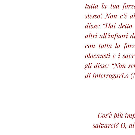
tutta la tua forz
stesso’. Non c’è 
disse: “Hai detto
altri all’infuori 
con tutta la forz
olocausti e i sac
gli disse: “Non s
di interrogarLo (
Cos’è più imp
salvarci? O, al