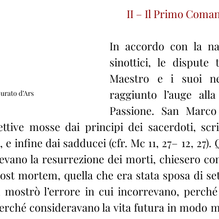
II – Il Primo Com
In accordo con la nar
sinottici, le dispute t
Maestro e i suoi ne
raggiunto l’auge alla v
Curato d’Ars
Passione. San Marco 
ttive mosse dai principi dei sacerdoti, scrib
, e infine dai sadducei (cfr. Mc 11, 27– 12, 27). 
ano la resurrezione dei morti, chiesero con
ost mortem, quella che era stata sposa di sett
 mostrò l’errore in cui incorrevano, perché
erché consideravano la vita futura in modo mat