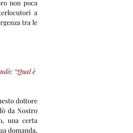
oro non poca 
erlocutori a 
genza tra le 
andò: “Qual è 
uesto dottore 
dò da Nostro 
, una certa 
 sua domanda, 