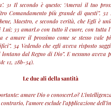
a’. 31 Il secondo è questo: ‘Amerai il tuo pro
altro Comandamento più grande di questi”. 32 L
 bene, Maestro, e secondo verità, che Egli è uni
di Lui; 33 amarLo con tutto il cuore, con tutta l’
a e amare il prossimo come se stesso vale più 
rifici”. 34 Vedendo che egli aveva risposto sagg
ei lontano dal Regno di Dio”. E nessuno aveva pi
Mc 12, 28b-34).
Le due ali della santità
ortante: amare Dio o conoscerLo? L’intelligenza
 contrario, l’amore esclude l’applicazione dell’i