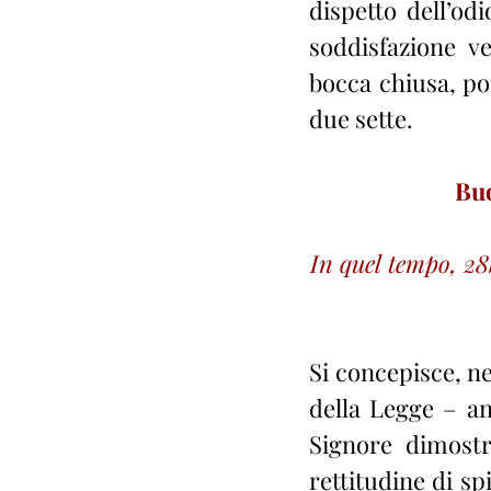
dispetto dell’od
soddisfazione ve
bocca chiusa, poi
due sette.
Buo
In quel tempo, 28
Si concepisce, ne
della Legge – an
Signore dimostr
rettitudine di sp