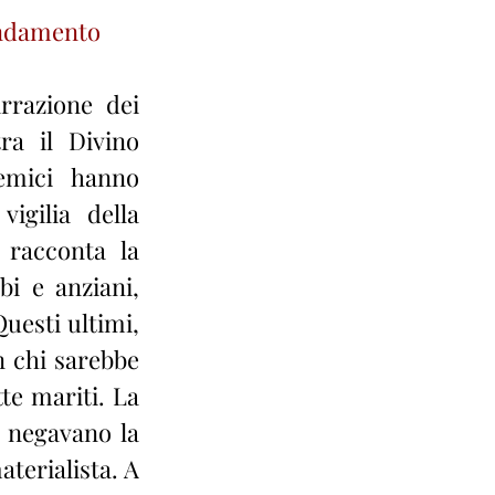
andamento
razione dei 
ra il Divino 
mici hanno 
igilia della 
racconta la 
i e anziani, 
Questi ultimi, 
 chi sarebbe 
e mariti. La 
 negavano la 
erialista. A 