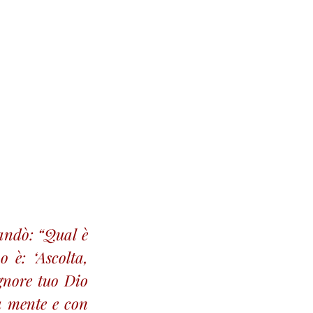
andò: “Qual è 
è: ‘Ascolta, 
gnore tuo Dio 
a mente e con 