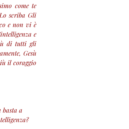
ssimo come te 
o scriba Gli 
co e non vi è 
intelligenza e 
di tutti gli 
iamente, Gesù 
ù il coraggio 
 basta a 
ntelligenza?