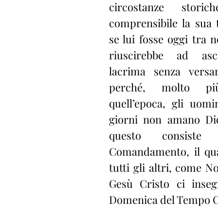
circostanze storic
comprensibile la sua t
se lui fosse oggi tra n
riuscirebbe ad asc
lacrima senza versarn
perché, molto pi
quell’epoca, gli uomin
giorni non amano Dio.
questo consiste 
Comandamento, il qua
tutti gli altri, come N
Gesù Cristo ci insegn
Domenica del Tempo O