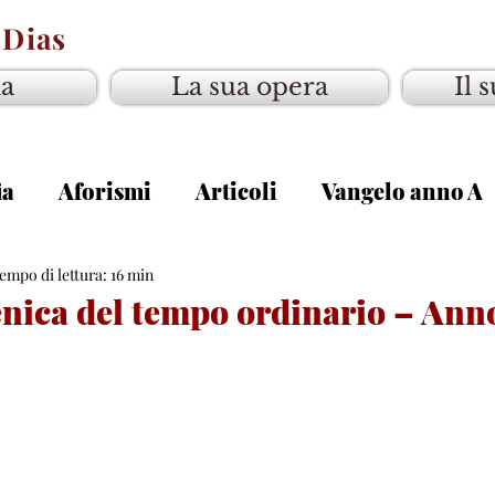
 Dias
ia
La sua opera
Il 
ia
Aforismi
Articoli
Vangelo anno A
gelo anno C
empo di lettura: 16 min
ica del tempo ordinario – Anno