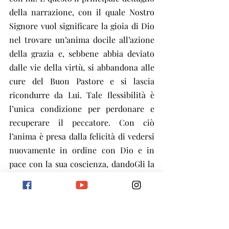
della narrazione, con il quale Nostro 
Signore vuol significare la gioia di Dio 
nel trovare un’anima docile all’azione 
della grazia e, sebbene abbia deviato 
dalle vie della virtù, si abbandona alle 
cure del Buon Pastore e si lascia 
ricondurre da Lui. Tale flessibilità è 
l’unica condizione per perdonare e 
recuperare il peccatore. Con ciò 
l’anima è presa dalla felicità di vedersi 
nuovamente in ordine con Dio e in 
pace con la sua coscienza, dandoGli la 
gioia di poter manifestare la sua 
misericordia. E, di conseguenza, 
parteciperanno a questa contentezza 
tutti coloro che Lo amano veramente.