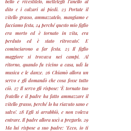
bello e rivestitelo, mettetegli l’anello al 
dito e i calzari ai piedi. 23 Portate il 
vitello grasso, ammazzatelo, mangiamo e 
facciamo festa, 24 perché questo mio figlio 
era morto ed è tornato in vita, era 
perduto ed è stato ritrovato’. E 
cominciarono a far festa. 25 Il figlio 
maggiore si trovava nei campi. Al 
ritorno, quando fu vicino a casa, udì la 
musica e le danze. 26 Chiamò allora un 
servo e gli domandò che cosa fosse tutto 
ciò. 27 Il servo gli rispose: ‘È tornato tuo 
fratello e il padre ha fatto ammazzare il 
vitello grasso, perché lo ha riavuto sano e 
salvo’. 28 Egli si arrabbiò, e non voleva 
entrare. Il padre allora uscì a pregarlo. 29 
Ma lui rispose a suo padre: ‘Ecco, io ti 