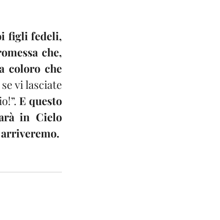
figli fedeli, 
romessa che,
a coloro che 
se vi lasciate 
o!”.
 E questo 
rà in Cielo 
à arriveremo.