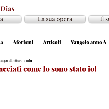
 Dias
ia
La sua opera
Il 
ia
Aforismi
Articoli
Vangelo anno A
gelo anno C
empo di lettura: 1 min
cciati come lo sono stato io!