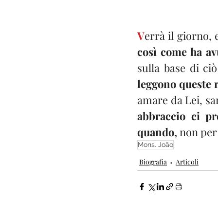
V
errà il giorno, 
così come ha av
sulla base di ci
leggono queste r
amare da Lei, sar
abbraccio ci pr
quando,
 non per 
Mons. João
Biografia
Articoli