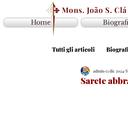
Mons. João S. Clá
Home
Biograf
Tutti gli articoli
Biograf
Vangelo anno B
admin
13 dic 2024
Van
T
Sarete abbra