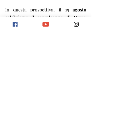
In questa prospettiva, 
il 15 agosto 
celebriamo il compleanno di Mons. 
João Scognamiglio Clá Dias, fondatore 
degli Araldi del Vangelo,
 che scelse i 
tre aiuti sopra citati proprio come 
pilastri della sua spiritualità. In questa 
data, l’istituzione può soltanto 
augurarsi che 
la sua missione si 
compia al più presto in tutta pienezza, 
attraverso un rinnovato abbraccio tra 
il Cielo e la terra
 (cfr. Ap 21, 1), ovvero 
attraverso la restaurazione della 
completa 
armonia 
nella sinfonia della 
creazione, che manifesti tutta la sua 
bellezza e consonanza con il Creatore.