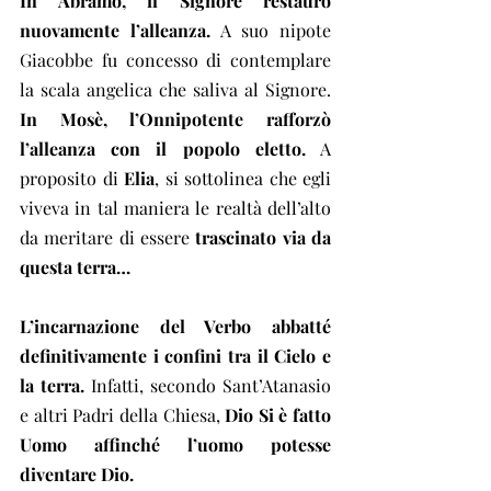
In Abramo, il Signore restaurò 
nuovamente l’alleanza.
 A suo nipote 
Giacobbe fu concesso di contemplare 
la scala angelica che saliva al Signore. 
In Mosè, l’Onnipotente rafforzò 
l’alleanza con il popolo eletto.
 A 
proposito di 
Elia
, si sottolinea che egli 
viveva in tal maniera le realtà dell’alto 
da meritare di essere 
trascinato via da 
questa terra…
L’incarnazione del Verbo abbatté 
definitivamente i confini tra il Cielo e 
la terra.
 Infatti, secondo Sant’Atanasio 
e altri Padri della Chiesa,
 Dio Si è fatto 
Uomo affinché l’uomo potesse 
diventare Dio.