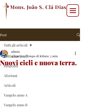
Mons. João S. Clá Dias
Post
Tutti gli articoli
admin
Tutti gli articoli
11 ago 2022
Tempo di lettura: 2 min
Nuovi cieli e nuova terra.
Biografia
Aforismi
Articoli
Vangelo anno A
Vangelo anno B