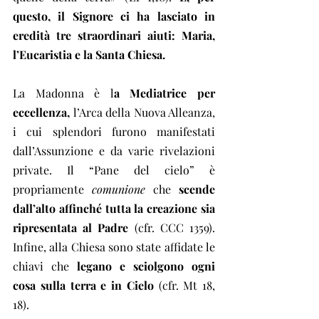
questo, il Signore ci ha lasciato in 
eredità tre straordinari aiuti: Maria, 
l’Eucaristia e la Santa Chiesa.
La Madonna è l
a Mediatrice per 
eccellenza,
 l’Arca della Nuova Alleanza, 
i cui splendori furono manifestati 
dall’Assunzione e da varie rivelazioni 
private. Il “Pane del cielo” è 
propriamente 
comunione
 che 
scende 
dall’alto affinché tutta la creazione sia 
ripresentata al Padre
 (cfr. CCC 1359). 
Infine, alla Chiesa sono state affidate le 
chiavi che 
legano e sciolgono ogni 
cosa sulla terra e in Cielo
 (cfr. Mt 18, 
18).