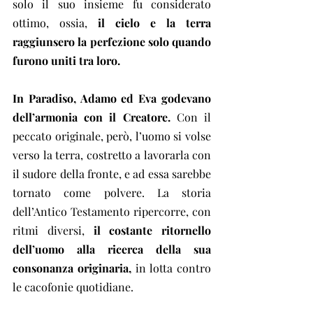
solo il suo insieme fu considerato 
ottimo, ossia, 
il cielo e la terra 
raggiunsero la perfezione solo quando 
furono uniti tra loro.
In Paradiso, Adamo ed Eva godevano 
dell’armonia con il Creatore.
 Con il 
peccato originale, però, l’uomo si volse 
verso la terra, costretto a lavorarla con 
il sudore della fronte, e ad essa sarebbe 
tornato come polvere. La storia 
dell’Antico Testamento ripercorre, con 
ritmi diversi,
 il costante ritornello 
dell’uomo alla ricerca della sua 
consonanza originaria,
 in lotta contro 
le cacofonie quotidiane.