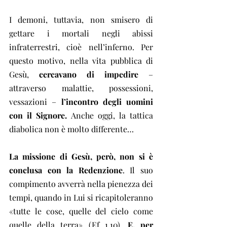
I demoni, tuttavia, non smisero di 
gettare i mortali negli abissi 
infraterrestri, cioè nell’inferno. Per 
questo motivo, nella vita pubblica di 
Gesù, 
cercavano di impedire
 – 
attraverso malattie, possessioni, 
vessazioni – 
l’incontro degli uomini 
con il Signore.
 Anche oggi, la tattica 
diabolica non è molto differente…
La missione di Gesù, però, non si è 
conclusa con la Redenzione
. Il suo 
compimento avverrà nella pienezza dei 
tempi, quando in Lui si ricapitoleranno 
«tutte le cose, quelle del cielo come 
quelle della terra» (Ef 1,10). 
E, per 