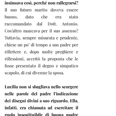
insinuava così, perché non rallegrarsi?
Il suo futuro marito doveva essere 
buono, dato che era stato 
raccomandato dal Dott. Antonio. 
Cos’altro mancava per il suo assenso? 
Tuttavia, sempre misurata e prudente, 
chiese un po’ di tempo a suo padre per 
riflettere e, dopo molte preghiere e 
riflessioni, accettò la proposta che le 
fosse presentato il degno e simpatico 
scapolo, di cui divenne la sposa.
Lucilia non si sbagliava nello scorgere 
nelle parole del padre l’indicazione 
dei disegni divini a suo riguardo. Ella, 
infatti, era chiamata ad esercitare il 
ruolo insostituibile di buona madre 