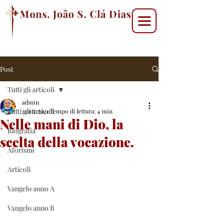
Mons. João S. Clá Dias
Post
Tutti gli articoli
admin
Tutti gli articoli
21 ott 2021
Tempo di lettura: 4 min
Nelle mani di Dio, la
Biografia
scelta della vocazione.
Aforismi
Articoli
Vangelo anno A
Vangelo anno B