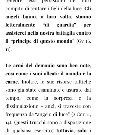
tenebre, essi persistono nel loro 
compito di tentare i figli della luce. 
Gli 
angeli buoni, a loro volta, stanno 
letteralmente “di guardia” per 
assisterci nella nostra battaglia contro 
il “principe di questo mondo”
 (Gv 16, 
11).
Le armi del demonio sono ben note, 
così come i suoi alleati: il mondo e la 
carne.
 Inoltre, le sue risorse tattiche 
sono già state esaminate e usurate dal 
tempo, come la sorpresa e la 
dissimulazione – anzi, si traveste con 
frequenza da “angelo di luce” (2 Cor 11, 
14). Questi trucchi sono a disposizione 
di qualsiasi esercito; 
tuttavia, solo i 