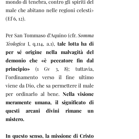
mondo di tenebra, contro gli spiriti del 
male che abitano nelle regioni celesti» 
(Ef 6, 12).
Per San Tommaso d’Aquino (cfr. 
Somma 
Teologica 
I, q.114, a.1), 
tale lotta ha di 
per sé origine nella malvagità del 
demonio che «è peccatore fin dal 
principio»
 (1 Gv 3, 8); tuttavia, 
l’ordinamento verso il fine ultimo 
viene da Dio, che sa permettere il male 
per ordinarlo al bene. 
Nella visione 
meramente umana, il significato di 
questi arcani divini rimane un 
mistero.
In questo senso, la missione di Cristo 