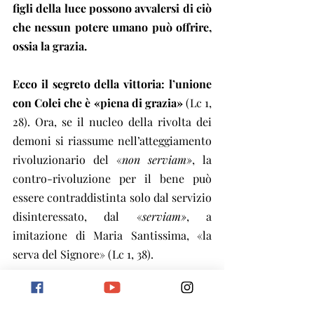
figli della luce possono avvalersi di ciò 
che nessun potere umano può offrire, 
ossia la grazia.
Ecco il segreto della vittoria: l’unione 
con Colei che è «piena di grazia»
 (Lc 1, 
28). Ora, se il nucleo della rivolta dei 
demoni si riassume nell’atteggiamento 
rivoluzionario del «
non serviam»
, la 
contro-rivoluzione per il bene può 
essere contraddistinta solo dal servizio 
disinteressato, dal «
serviam»
, a 
imitazione di Maria Santissima, «la 
serva del Signore» (Lc 1, 38).
In questo modo, 
non c’è atto più 
esorcistico che consacrarsi come 