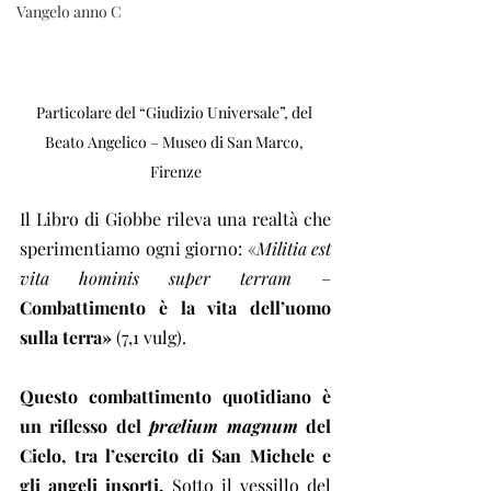
Vangelo anno C
Particolare del “Giudizio Universale”, del 
Beato Angelico – Museo di San Marco, 
Firenze
Il Libro di Giobbe rileva una realtà che 
sperimentiamo ogni giorno: «
Militia est 
vita hominis super terram 
– 
Combattimento è la vita dell’uomo 
sulla terra»
 (7,1 vulg).
Questo combattimento quotidiano è 
un riflesso del 
prœlium magnum
 del 
Cielo, tra l’esercito di San Michele e 
gli angeli insorti.
 Sotto il vessillo del 