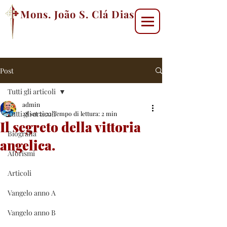
Mons. João S. Clá Dias
Post
Tutti gli articoli
admin
Tutti gli articoli
28 set 2022
Tempo di lettura: 2 min
Il segreto della vittoria
Biografia
angelica.
Aforismi
Articoli
Vangelo anno A
Vangelo anno B