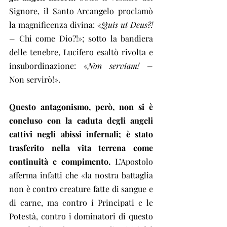
Signore, il Santo Arcangelo proclamò 
la magnificenza divina: «
Quis ut Deus?! 
– 
Chi come Dio?!»; sotto la bandiera 
delle tenebre, Lucifero esaltò rivolta e 
insubordinazione: «
Non serviam! – 
Non servirò!».
Questo antagonismo, però, non si è 
concluso con la caduta degli angeli 
cattivi negli abissi infernali; è stato 
trasferito nella vita terrena come 
continuità e compimento.
 L’Apostolo 
afferma infatti che «la nostra battaglia 
non è contro creature fatte di sangue e 
di carne, ma contro i Principati e le 
Potestà, contro i dominatori di questo 