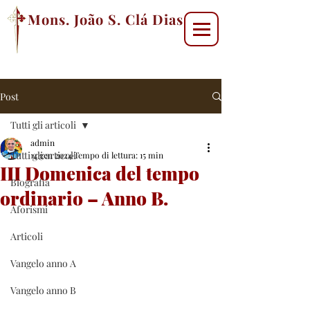
Mons. João S. Clá Dias
Post
Tutti gli articoli
admin
Tutti gli articoli
14 gen 2024
Tempo di lettura: 15 min
III Domenica del tempo
Biografia
ordinario – Anno B.
Aforismi
Articoli
Vangelo anno A
Vangelo anno B