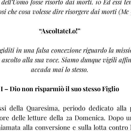
 dell’Uomo fosse risorto dai morti. 10 Ed essi ten
si che cosa volesse dire risorgere dai morti (Mc 
“AscoltateLo!”
igiditi in una falsa concezione riguardo la missi
ascolto alla sua voce. Siamo dunque vigili affi
accada mai lo stesso.
I – Dio non risparmiò il suo stesso Figlio
si della Quaresima, periodo dedicato alla p
ore delle letture della 2a Domenica. Dopo u
iamata alla conversione e sulla lotta contro l