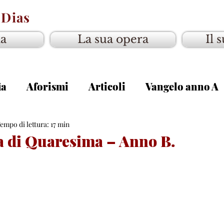
 Dias
ia
La sua opera
Il 
ia
Aforismi
Articoli
Vangelo anno A
gelo anno C
empo di lettura: 17 min
a di Quaresima – Anno B.