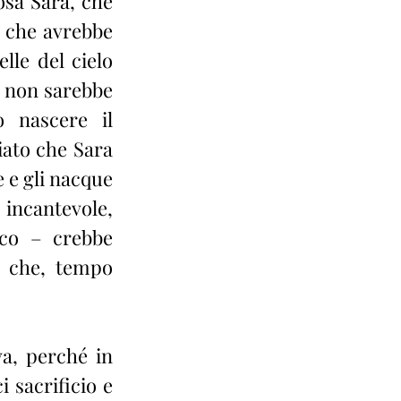
a Sara, che 
 che avrebbe 
le del cielo 
o non sarebbe 
nascere il 
ato che Sara 
 e gli nacque 
ncantevole, 
ico – crebbe 
e che, tempo 
, perché in 
sacrificio e 