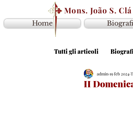
Mons. João S. Clá
Home
Biograf
Tutti gli articoli
Biograf
Vangelo anno B
admin
19 feb 2024
Van
T
II Domenic