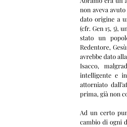
Abramo era un a
non aveva avuto 
dato origine a u
(cfr. Gen 15, 5), 
stato un popol
Redentore, Gesù 
avrebbe dato alla 
Isacco, malgrad
intelligente e 
attorniato dall’
prima, già non c
Ad un certo pun
cambio di ogni d