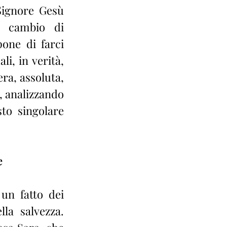
Signore Gesù 
 cambio di 
one di farci 
i, in verità, 
ra, assoluta, 
 analizzando 
to singolare 
e
un fatto dei 
la salvezza. 