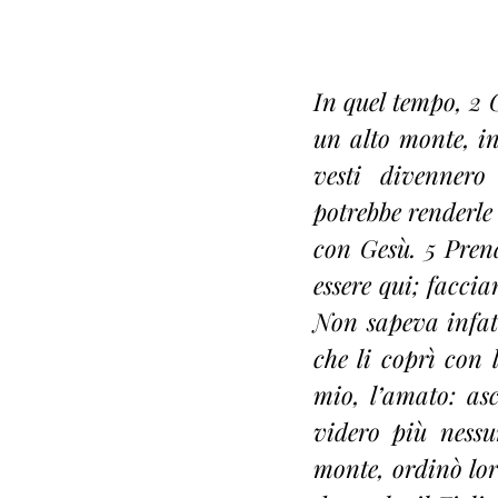
In quel tempo, 2 
un alto monte, in 
vesti divennero
potrebbe renderle
con Gesù. 5 Prend
essere qui; facci
Non sapeva infatt
che li coprì con 
mio, l’amato: as
videro più nessu
monte, ordinò lor