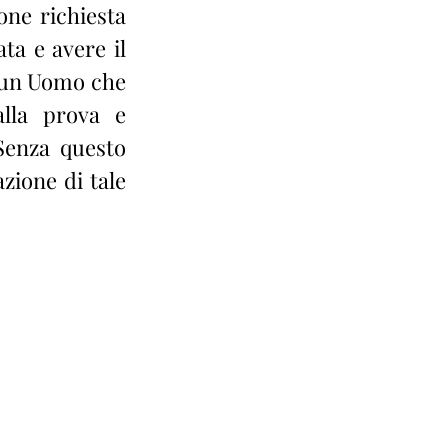
ne richiesta 
ta e avere il 
i un Uomo che 
la prova e 
Senza questo 
ione di tale 