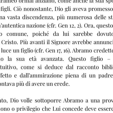
rameo ormai anziano, come anche la sua spos
figli. Ciò nonostante, Dio gli aveva promesso
na vasta discendenza, più numerosa delle stel
un’autentica nazione (cfr. Gen 12, 2). Ora, quest
o comune, poiché da lui sarebbe dovuto 
Cristo. Più avanti il Signore avrebbe annunci
luce un figlio (cfr. Gen 17, 16). Abramo credette
o la sua età avanzata. Questo figlio – i
intuitivo, come si deduce dal racconto bibl
affetto e dall’ammirazione piena di un padr
ontava più di avere un erede.
to, Dio volle sottoporre Abramo a una prova
ono o privilegio che Lui concede deve esserci 