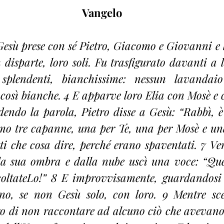
Vangelo
Gesù prese con sé Pietro, Giacomo e Giovanni e l
disparte, loro soli. Fu trasfigurato davanti a lo
 splendenti, bianchissime: nessun lavandaio
 così bianche. 4 E apparve loro Elia con Mosè e
endo la parola, Pietro disse a Gesù: “Rabbì, è 
amo tre capanne, una per Te, una per Mosè e una
i che cosa dire, perché erano spaventati. 7 Ve
la sua ombra e dalla nube uscì una voce: “Quest
coltateLo!” 8 E improvvisamente, guardandosi 
no, se non Gesù solo, con loro. 9 Mentre sc
o di non raccontare ad alcuno ciò che avevano 