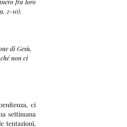
nero fra loro 
9, 2-10).
one di Gesù, 
nché non ci 
enitenza, ci 
na settimana 
e tentazioni, 