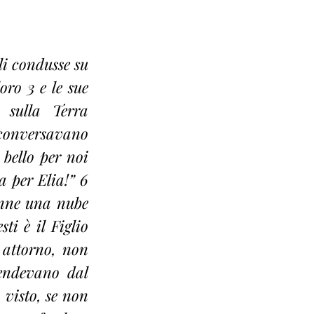
i condusse su 
ro 3 e le sue 
 sulla Terra 
 conversavano 
bello per noi 
 per Elia!” 6 
nne una nube 
i è il Figlio 
attorno, non 
endevano dal 
visto, se non 