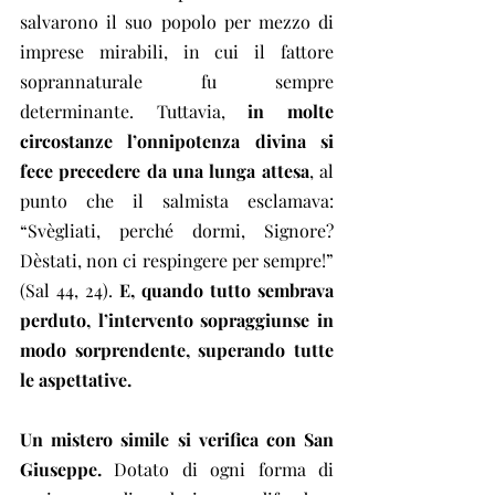
salvarono il suo popolo per mezzo di 
imprese mirabili, in cui il fattore 
soprannaturale fu sempre 
determinante. Tuttavia,
 in molte 
circostanze l’onnipotenza divina si 
fece precedere da una lunga attesa
, al 
punto che il salmista esclamava: 
“Svègliati, perché dormi, Signore? 
Dèstati, non ci respingere per sempre!” 
(Sal 44, 24).
 E, quando tutto sembrava 
perduto, l’intervento sopraggiunse in 
modo sorprendente, superando tutte 
le aspettative.
Un mistero simile si verifica con San 
Giuseppe.
 Dotato di ogni forma di 