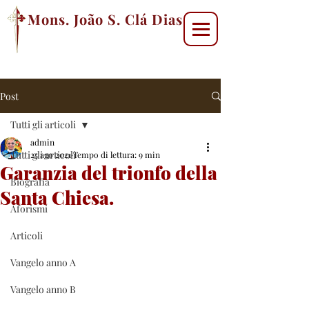
Mons. João S. Clá Dias
Post
Tutti gli articoli
admin
Tutti gli articoli
25 ago 2021
Tempo di lettura: 9 min
Garanzia del trionfo della
Biografia
Santa Chiesa.
Aforismi
Articoli
Vangelo anno A
Vangelo anno B