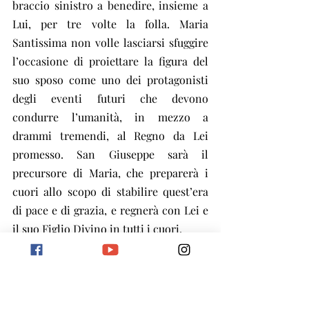
braccio sinistro a benedire, insieme a 
Lui, per tre volte la folla. Maria 
Santissima non volle lasciarsi sfuggire 
l’occasione di proiettare la figura del 
suo sposo come uno dei protagonisti 
degli eventi futuri che devono 
condurre l’umanità, in mezzo a 
drammi tremendi, al Regno da Lei 
promesso. San Giuseppe sarà il 
precursore di Maria, che preparerà i 
cuori allo scopo di stabilire quest’era 
di pace e di grazia, e regnerà con Lei e 
il suo Figlio Divino in tutti i cuori.
Nell’ora presente
A San Giuseppe furono affidati Gesù e 