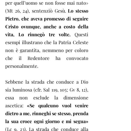
per quell’uomo se non fosse mai nato» 
(Mt 26, 24), sentenziò Gesù. 
Lo stesso 
Pietro, che aveva promesso di seguire 
Cristo ovunque, anche a costo della 
vita, Lo rinnegò tre volte.
 Questi 
esempi illustrano che la Patria Celeste 
non è garantita, nemmeno per coloro 
che il Redentore ha convocato 
personalmente.
Sebbene la strada che conduce a Dio 
sia luminosa (cfr. Sal 119, 105; Gv 8, 12), 
essa non esclude la dimensione 
ascetica: 
«Se qualcuno vuol venire 
dietro a me, rinneghi se stesso, prenda 
la sua croce ogni giorno e mi segua»
(Lc 9, 23). La strada che conduce alla 