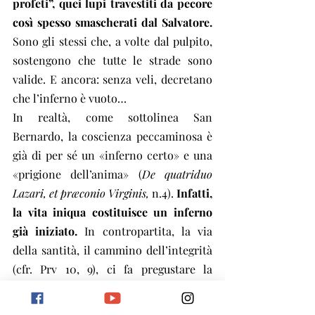
profeti”, quei lupi travestiti da pecore 
così spesso smascherati dal Salvatore.
Sono gli stessi che, a volte dal pulpito, 
sostengono che tutte le strade sono 
valide. E ancora: senza veli, decretano 
che l’inferno è vuoto…
In realtà, come sottolinea San 
Bernardo, la coscienza peccaminosa è 
già di per sé un «inferno certo» e una 
«prigione dell’anima» (
De quatriduo 
Lazari, et præconio Virginis, 
n.4). 
Infatti, 
la vita iniqua costituisce un inferno 
già iniziato.
 In contropartita, la via 
della santità, il cammino dell’integrità 
(cfr. Prv 10, 9), ci fa pregustare la 
beatitudine del Cielo.