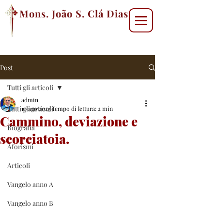
Mons. João S. Clá Dias
Post
Tutti gli articoli
admin
Tutti gli articoli
10 ago 2023
Tempo di lettura: 2 min
Cammino, deviazione e
Biografia
scorciatoia.
Aforismi
Articoli
Vangelo anno A
Vangelo anno B