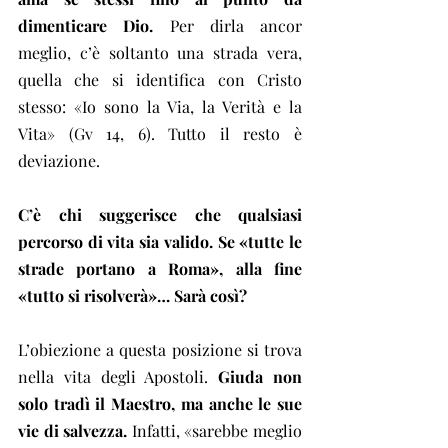
dimenticare Dio.
 Per dirla ancor 
meglio, c’è soltanto una strada vera, 
quella che si identifica con Cristo 
stesso: «Io sono la Via, la Verità e la 
Vita» (Gv 14, 6). Tutto il resto è 
deviazione.
C’è chi suggerisce che qualsiasi 
percorso di vita sia valido. Se «tutte le 
strade portano a Roma», alla fine 
«tutto si risolverà»… Sarà così?
L’obiezione a questa posizione si trova 
nella vita degli Apostoli. 
Giuda non 
solo tradì il Maestro, ma anche le sue 
vie di salvezza.
 Infatti, «sarebbe meglio 