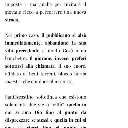
imposte – ma anche per invitare il 
giovane ricco a percorrere una nuova 
strada.
Nel primo caso, 
il pubblicano si alzò 
immediatamente, abbandonò la sua 
vita precedente
 e invitò Gesù a un 
banchetto. 
Il giovane, invece, preferì 
sottrarsi alla chiamata
. Il suo cuore, 
affidato ai beni terreni, bloccò la via 
maestra che conduce alla santità.
Sant’Agostino sottolinea che esistono 
solamente due vie o “città”: 
quella in 
cui si ama Dio fino al punto da 
disprezzare se stessi e quella in cui si 
ama se stessi fino al punto da 