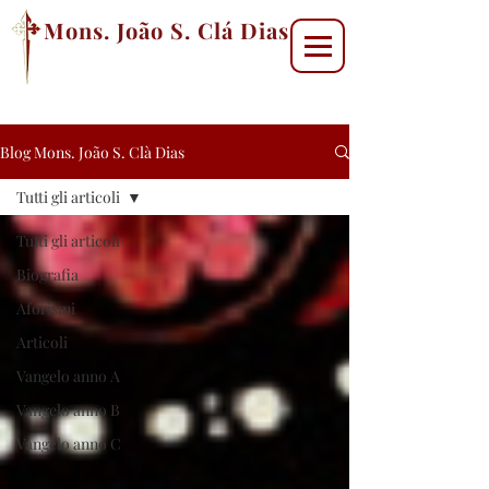
Mons. João S. Clá Dias
Blog Mons. João S. Clà Dias
Tutti gli articoli
Tutti gli articoli
Biografia
Aforismi
Articoli
Vangelo anno A
Vangelo anno B
Vangelo anno C