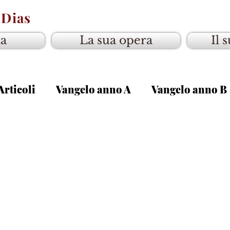
 Dias
ia
La sua opera
Il 
Articoli
Vangelo anno A
Vangelo anno B