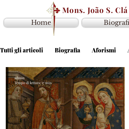
Mons. João S. Clá
Home
Biograf
Tutti gli articoli
Biografia
Aforismi
admin
Tempo di lettura: 17 min