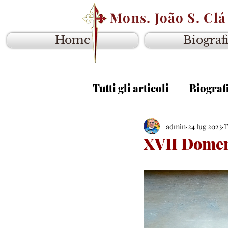
Mons. João S. Clá
Home
Biograf
Tutti gli articoli
Biograf
Vangelo anno B
admin
24 lug 2023
Van
T
XVII Domen