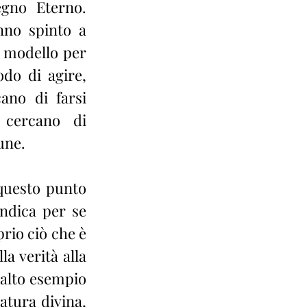
gno Eterno. 
no spinto a 
 modello per 
do di agire, 
ano di farsi 
cercano di 
une.
questo punto 
ndica per se 
rio ciò che è 
la verità alla 
 alto esempio 
tura divina, 