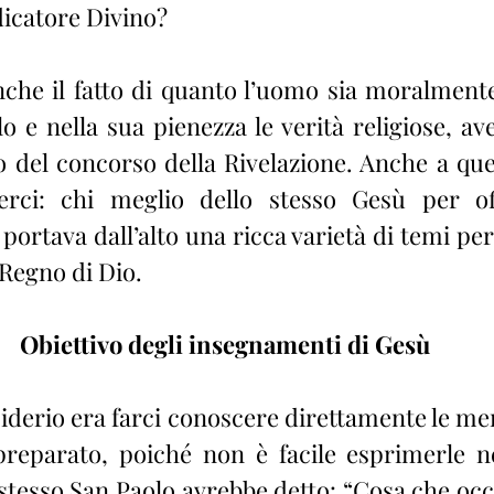
dicatore Divino?
he il fatto di quanto l’uomo sia moralmente
o e nella sua pienezza le verità religiose, av
 del concorso della Rivelazione. Anche a que
rci: chi meglio dello stesso Gesù per off
portava dall’alto una ricca varietà di temi per i
 Regno di Dio.
Obiettivo degli insegnamenti di Gesù
iderio era farci conoscere direttamente le mera
reparato, poiché non è facile esprimerle ne
tesso San Paolo avrebbe detto: “Cosa che occh