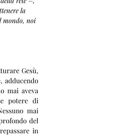
della rete –, 
ttenere la 
el mondo, noi 
tturare Gesù, 
e, adducendo 
no mai aveva 
e potere di 
 Nessuno mai 
profondo del 
repassare in 