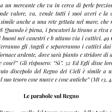
e a un mercante che va in cerca di perle prezios
de valore, va, vende tutti i suoi averi e la c
 simile anche a una rete gettata nel mare, che r
 8 Quando è piena, i pescatori la tirano a riva e 
 buoni nei canestri e b uttano via i cattivi. 49 C
erranno gli Angeli e separeranno i cattivi dai 
ornace ardente, dove sarà pianto e stridore di de
e cose?” Gli risposero: “Sì”. 52 Ed Egli disse lor
uto discepolo del Regno dei Cieli è simile a u
l suo tesoro cose nuove e cose antiche” (Mt 13, 4
Le parabole sul Regno