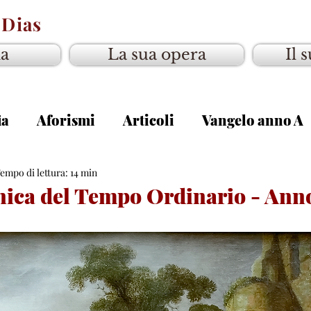
 Dias
ia
La sua opera
Il 
ia
Aforismi
Articoli
Vangelo anno A
gelo anno C
empo di lettura: 14 min
ica del Tempo Ordinario - Anno