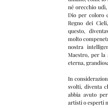
né orecchio udì,
Dio per coloro c
Regno dei Cieli
questo, diventa
molto compenetrat
nostra intellig
Maestro, per la
eterna, grandiosa
In considerazione
svolti, diventa 
abbia avuto per 
artisti o esperti 