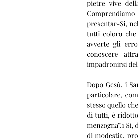
pietre vive del
Comprendiamo a
presentar-Si, ne
tutti coloro ch
avverte gli erro
conoscere attr
impadronirsi del
Dopo Gesù, i San
particolare, com
stesso quello che
di tutti, è ridott
menzogna”.1 Sì, d
di modestia, pro