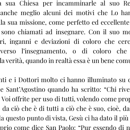
la sua Chiesa per incamminarle al suo Re
nche meglio alcuni dei motivi che Lo han
lla sua missione, come perfetto ed eccellente
e sono chiamati ad insegnare. Con il suo mo
ri, inganni e deviazioni di coloro che cerc
averso l’insegnamento, o di coloro che 
la verità, quando in realtà essa è un bene com
ti e i Dottori molto ci hanno illuminato su 
e Sant’Agostino quando ha scritto: “Chi rive
 Voi offrite per uso di tutti, volendo come prop
o da ciò che è di tutti a ciò che è suo, cioè, dal
a questo punto di vista, Gesù ci ha dato il più
prio come dice San Paolo: “Pur essendo di na