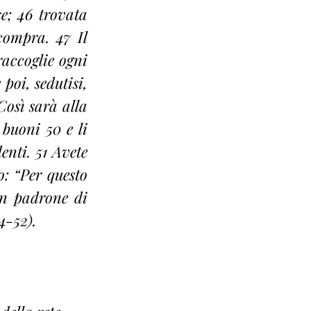
e; 46 trovata 
ompra. 47 Il 
accoglie ogni 
poi, sedutisi, 
osì sarà alla 
buoni 50 e li 
nti. 51 Avete 
o: “Per questo 
n padrone di 
4-52).