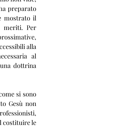
ha preparato 
 mostrato il 
meriti. Per 
ossimative, 
essibili alla 
cessaria al 
una dottrina 
come si sono 
nto Gesù non 
fessionisti, 
costituire le 