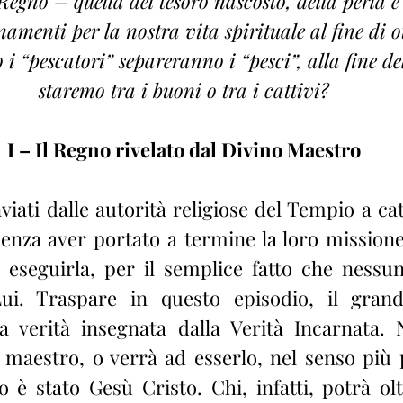
Regno – quella del tesoro nascosto, della perla e 
namenti per la nostra vita spirituale al fine di o
i “pescatori” separeranno i “pesci”, alla fine d
staremo tra i buoni o tra i cattivi?
I – Il Regno rivelato dal Divino Maestro
nviati dalle autorità religiose del Tempio a ca
senza aver portato a termine la loro mission
di eseguirla, per il semplice fatto che nessu
i. Traspare in questo episodio, il grand
la verità insegnata dalla Verità Incarnata.
 maestro, o verrà ad esserlo, nel senso più 
 è stato Gesù Cristo. Chi, infatti, potrà olt