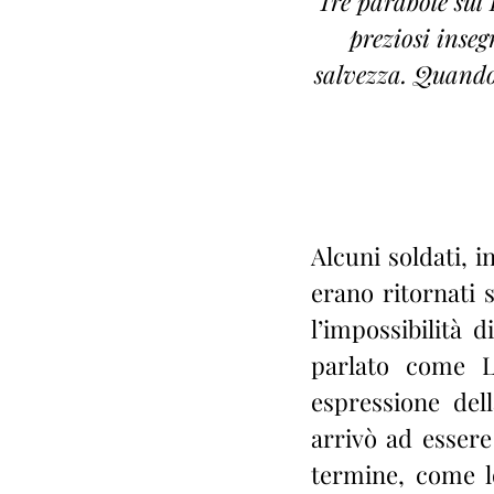
Tre parabole sul 
preziosi inseg
salvezza. Quando 
Alcuni soldati, i
erano ritornati 
l’impossibilità 
parlato come Lu
espressione del
arrivò ad essere
termine, come lo