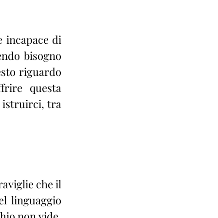
 incapace di 
endo bisogno 
sto riguardo 
rire questa 
struirci, tra 
viglie che il 
l linguaggio 
io non vide, 