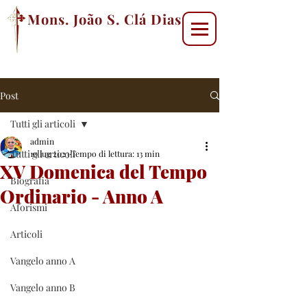
Mons. João S. Clá Dias
Post
Tutti gli articoli
admin
Tutti gli articoli
10 lug 2023
Tempo di lettura: 13 min
XV Domenica del Tempo
Biografia
Ordinario - Anno A
Aforismi
Articoli
Vangelo anno A
Vangelo anno B