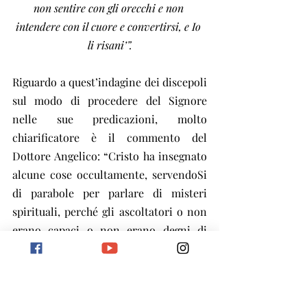
non sentire con gli orecchi e non 
intendere con il cuore e convertirsi, e Io 
li risani’”.
Riguardo a quest’indagine dei discepoli 
sul modo di procedere del Signore 
nelle sue predicazioni, molto 
chiarificatore è il commento del 
Dottore Angelico: “Cristo ha insegnato 
alcune cose occultamente, servendoSi 
di parabole per parlare di misteri 
spirituali, perché gli ascoltatori o non 
erano capaci o non erano degni di 
intenderlo. Anche così, era meglio per 
loro ascoltare la dottrina spirituale 
sotto il manto delle parabole che 
esserne interamente privati. Ma ai 