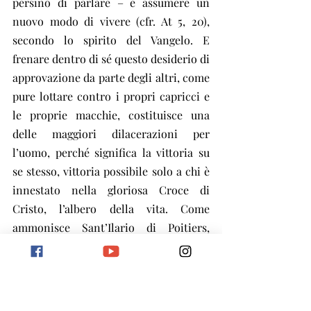
persino di parlare – e assumere un 
nuovo modo di vivere (cfr. At 5, 20), 
secondo lo spirito del Vangelo. E 
frenare dentro di sé questo desiderio di 
approvazione da parte degli altri, come 
pure lottare contro i propri capricci e 
le proprie macchie, costituisce una 
delle maggiori dilacerazioni per 
l’uomo, perché significa la vittoria su 
se stesso, vittoria possibile solo a chi è 
innestato nella gloriosa Croce di 
Cristo, l’albero della vita. Come 
ammonisce Sant’Ilario di Poitiers, 
“coloro che hanno crocifisso il corpo, e 
con lui i loro vizi e concupiscenze, 
questi sono di Cristo (cfr. Gal 5, 24); ed 
è indegno di Cristo chi non Lo segue 