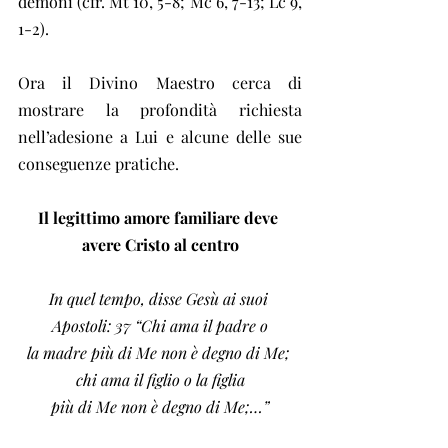
demoni (cfr. Mt 10, 5-8; Mc 6, 7-13; Lc 9, 
1-2).
Ora il Divino Maestro cerca di 
mostrare la profondità richiesta 
nell’adesione a Lui e alcune delle sue 
conseguenze pratiche.
Il legittimo amore familiare deve 
avere Cristo al centro
In quel tempo, disse Gesù ai suoi 
Apostoli: 37 “Chi ama il padre o
la madre più di Me non è degno di Me; 
chi ama il figlio o la figlia
più di Me non è degno di Me;…”