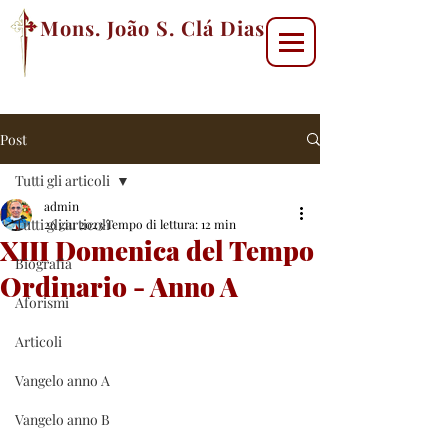
Mons. João S. Clá Dias
Post
Tutti gli articoli
admin
Tutti gli articoli
26 giu 2023
Tempo di lettura: 12 min
XIII Domenica del Tempo
Biografia
Ordinario - Anno A
Aforismi
Articoli
Vangelo anno A
Vangelo anno B