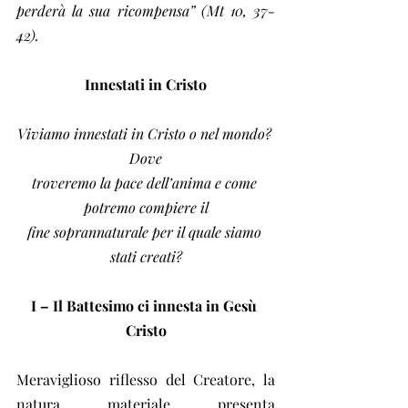
perderà la sua ricompensa” (Mt 10, 37-
42).
Innestati in Cristo
Viviamo innestati in Cristo o nel mondo? 
Dove
troveremo la pace dell’anima e come 
potremo compiere il
fine soprannaturale per il quale siamo 
stati creati?
I – Il Battesimo ci innesta in Gesù 
Cristo
Meraviglioso riflesso del Creatore, la 
natura materiale presenta 