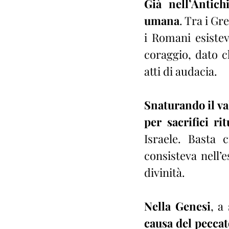
Già nell’Antich
umana
. Tra i Gr
i Romani esistev
coraggio, dato c
atti di audacia.
Snaturando il va
per sacrifici ri
Israele. Basta c
consisteva nell’e
divinità.
Nella Genesi
, a
causa del peccat