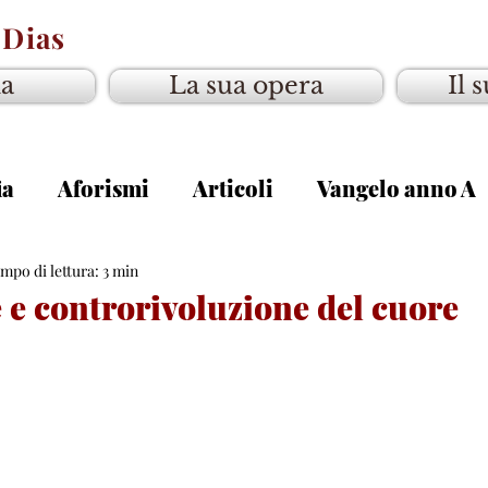
 Dias
ia
La sua opera
Il 
ia
Aforismi
Articoli
Vangelo anno A
gelo anno C
mpo di lettura: 3 min
 e controrivoluzione del cuore