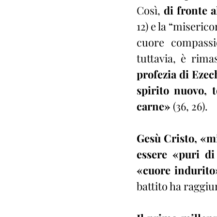
Così, 
di fronte 
12) e la “miserico
cuore compassio
tuttavia, è rima
profezia di Ezec
spirito nuovo, t
carne»
 (36, 26).
Gesù Cristo, «mi
essere «puri di
«cuore indurito
battito ha raggiu