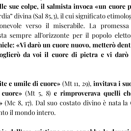
alle sue colpe, il salmista invoca «un cuore 
rdia” divina (Sal 85,3), il cui significato etimol
nevole verso il miserabile. La promessa d
sta sempre all’orizzonte per il popolo elett
hiele: «Vi darò un cuore nuovo, metterò dentr
oglierò da voi il cuore di pietra e vi darò
te e umile di cuore»
 (Mt 11, 29), 
invitava i suo
 cuore»
 (Mt 5, 8) 
e rimproverava quelli che
»
 (Mc 8, 17). Dal suo costato divino è nata la C
nto il mondo intero.