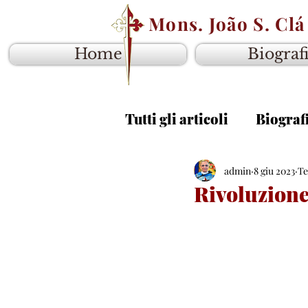
Mons. João S. Clá
Home
Biograf
Tutti gli articoli
Biograf
Vangelo anno B
admin
8 giu 2023
Van
Te
Rivoluzione