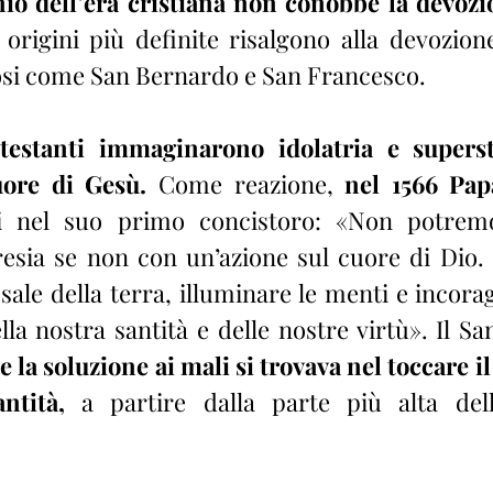
io dell’era cristiana non conobbe la devozi
origini più definite risalgono alla devozione
iosi come San Bernardo e San Francesco.
testanti immaginarono idolatria e supersti
uore di Gesù.
 Come reazione, 
nel 1566 Pa
i nel suo primo concistoro: «Non potremo
resia se non con un’azione sul cuore di Dio. S
ale della terra, illuminare le menti e incorag
a soluzione ai mali si trovava nel toccare il 
ntità,
 a partire dalla parte più alta dell