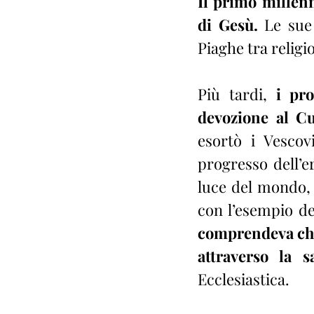
Il primo millenn
di Gesù.
 Le sue 
Piaghe tra relig
Più tardi,
 i pro
devozione al C
esortò i Vescov
progresso dell’e
luce del mondo, s
comprendeva che l
attraverso la sa
Ecclesiastica.