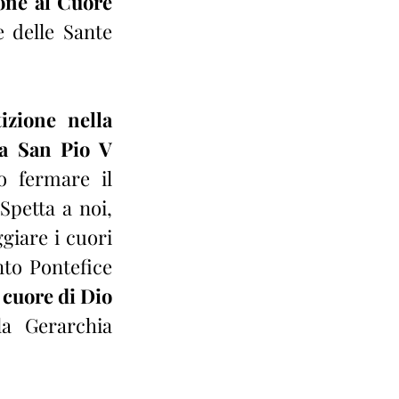
one al Cuore 
 delle Sante 
zione nella 
pa San Pio V
 fermare il 
petta a noi, 
giare i cuori 
con l’esempio della nostra santità e delle nostre virtù». Il Santo Pontefice 
cuore di Dio 
a Gerarchia 