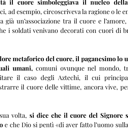
ità il cuore simboleggiava il nucleo della 
eci, ad esempio, circoscriveva la ragione o le em
a già un’associazione tra il cuore e l’amore, 
he i soldati venivano decorati con cuori di br
lore metaforico del cuore, il paganesimo lo ut
tuali umani,
 comuni ovunque nel mondo, tr
itare il caso degli Aztechi, il cui principa
strarre il cuore delle vittime, ancora vive, per 
 sua volta, 
si dice che il cuore del Signore s
o
 e che Dio si pentì «di aver fatto l’uomo sulla 