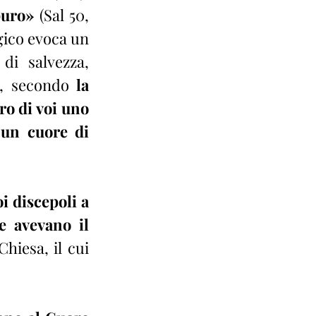
puro»
 (Sal 50, 
ogico evoca un 
i salvezza, 
o, secondo 
la 
o di voi uno 
 un cuore di 
i discepoli a 
 avevano il 
hiesa, il cui 