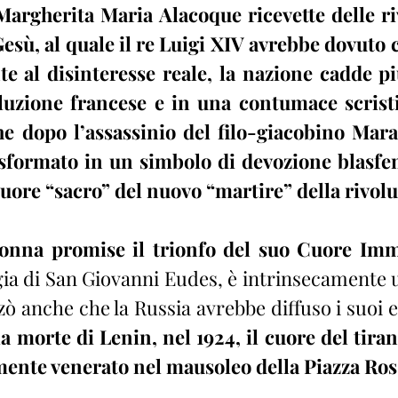
Margherita Maria Alacoque ricevette delle riv
esù, al quale il re Luigi XIV avrebbe dovuto c
te al disinteresse reale, la nazione cadde più
oluzione francese e in una contumace scristi
e dopo l’assassinio del filo-giacobino Marat 
sformato in un simbolo di devozione blasfem
 cuore “sacro” del nuovo “martire” della rivol
donna promise il trionfo del suo Cuore Im
ia di San Giovanni Eudes, è intrinsecamente un
zò anche che la Russia avrebbe diffuso i suoi er
a morte di Lenin, nel 1924, il cuore del tira
ente venerato nel mausoleo della Piazza Ros