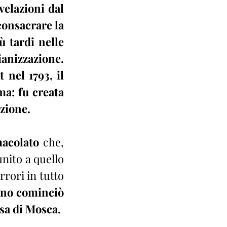
elazioni dal 
onsacrare la 
 tardi nelle 
anizzazione. 
nel 1793, il 
a: fu creata 
uzione.
macolato
 che, 
ito a quello 
rori in tutto 
nno cominciò 
sa di Mosca.