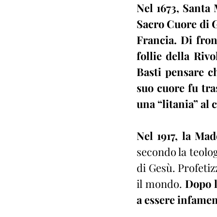
Nel 1673, Santa 
Sacro Cuore di G
Francia. Di fron
follie della Riv
Basti pensare ch
suo cuore fu tra
una “litania” al
Nel 1917, la Ma
secondo la teolog
di Gesù. Profetiz
il mondo. 
Dopo l
a essere infamem