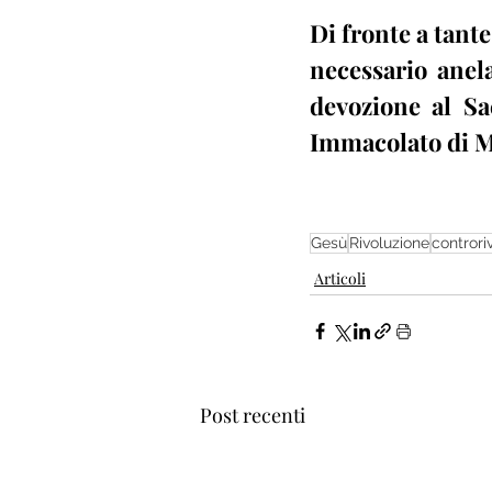
Di fronte a tante
necessario anel
devozione al Sa
Immacolato di Ma
Gesù
Rivoluzione
controri
Articoli
Post recenti