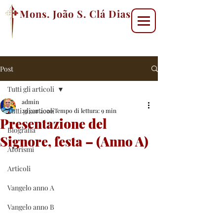
Mons. João S. Clá Dias
Post
Tutti gli articoli
admin
Tutti gli articoli
29 gen 2020
Tempo di lettura: 9 min
Presentazione del
Biografia
Signore, festa – (Anno A)
Aforismi
Articoli
Vangelo anno A
Vangelo anno B