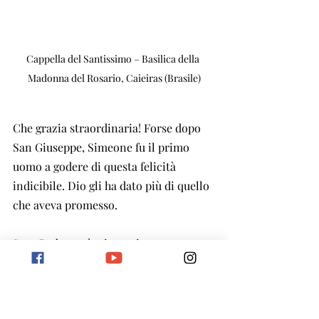
Cappella del Santissimo – Basilica della 
Madonna del Rosario, Caieiras (Brasile)
Che grazia straordinaria! Forse dopo 
San Giuseppe, Simeone fu il primo 
uomo a godere di questa felicità 
indicibile. Dio gli ha dato più di quello 
che aveva promesso.
San Beda così si esprime su questo 
passo: “Quell’uomo ha ricevuto il 
Bambino Gesù tra le sue braccia, 
secondo la Legge, per dimostrare che la 