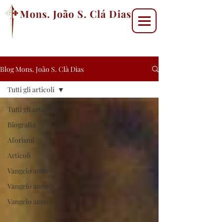
Mons. João S. Clá Dias
Blog Mons. João S. Clà Dias
Tutti gli articoli
Tutti gli articoli
Biografia
Aforismi
Articoli
Vangelo anno A
Vangelo anno B
Vangelo anno C