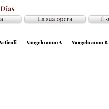
 Dias
ia
La sua opera
Il 
Articoli
Vangelo anno A
Vangelo anno B