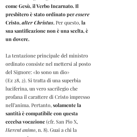
come Gesù, il Verbo Incarnato. Il 
presbitero è stato ordinato per 
essere 
Cristo, 
alter Christus
.
 Per questo,
 la 
sua santificazione non è una scelta, è 
un dovere.
La tentazione principale del ministro 
ordinato consiste nel mettersi al posto 
del Signore: «Io sono un dio» 
(Ez 28, 2). Si tratta di una superbia 
luciferina, un vero sacrilegio che 
profana il carattere di Cristo impresso 
nell’anima. Pertanto, 
solamente la 
santità è compatibile con questa 
eccelsa vocazione
 (cfr. San Pio X, 
Hærent animo
, n. 8). Guai a chi la 