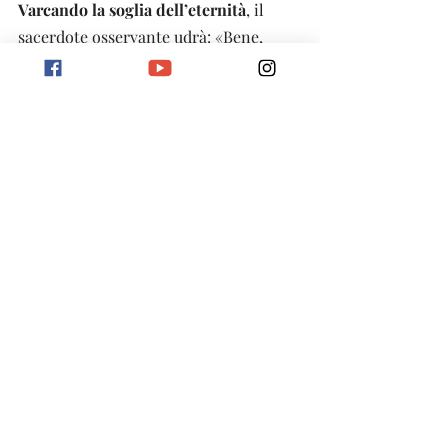
Varcando la soglia dell’eternità
, il 
sacerdote osservante udrà: «Bene, 
servo buono e fedele, sei stato fedele 
nel poco, ti darò autorità su molto; 
prendi parte alla gioia del tuo 
padrone» (Mt 25, 21). Pienamente 
unito alla Trinità in Cielo, 
il sacerdote 
beato continuerà a partecipare 
all’interminabile autodonazione di 
Cristo Sacerdote al Padre per mezzo 
dello Spirito Santo, a beneficio 
dell’umanità. La vocazione 
presbiterale,
 pertanto, non cessa in 
questa valle di lacrime: essa 
raggiunge 
il suo apice nella configurazione 
definitiva con il Sommo Sacerdote 
nella Patria,
 cioè nel “posto del Padre” 