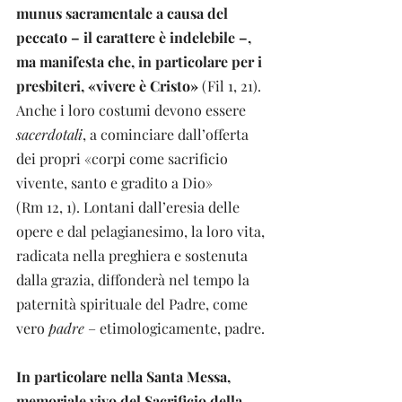
munus sacramentale a causa del 
peccato – il carattere è indelebile –, 
ma manifesta che, in particolare per i 
presbiteri, «vivere è Cristo»
 (Fil 1, 21). 
Anche i loro costumi devono essere 
sacerdotali
, a cominciare dall’offerta 
dei propri «corpi come sacrificio 
vivente, santo e gradito a Dio» 
(Rm 12, 1). Lontani dall’eresia delle 
opere e dal pelagianesimo, la loro vita, 
radicata nella preghiera e sostenuta 
dalla grazia, diffonderà nel tempo la 
paternità spirituale del Padre, come 
vero 
padre 
– etimologicamente, padre.
In particolare nella Santa Messa, 
memoriale vivo del Sacrificio della 