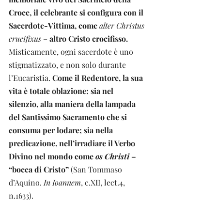
Croce, il celebrante si configura con il 
Sacerdote-Vittima, come
alter Christus 
crucifixus 
– 
altro Cristo crocifisso.
Misticamente, ogni sacerdote è uno 
stigmatizzato, e non solo durante 
l’Eucaristia. 
Come il Redentore, la sua 
vita è totale oblazione: sia nel 
silenzio, alla maniera della lampada 
del Santissimo Sacramento che si 
consuma per lodare; sia nella 
predicazione, nell’irradiare il Verbo 
Divino nel mondo come 
os Christi 
– 
“bocca di Cristo”
 (San Tommaso 
d’Aquino. 
In Ioannem
, c.XII, lect.4, 
n.1633).