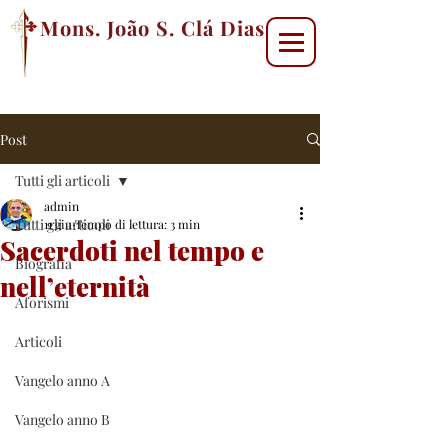
Mons. João S. Clá Dias
Post
Tutti gli articoli
admin
Tutti gli articoli
11 giu
Tempo di lettura: 3 min
Sacerdoti nel tempo e
Biografia
nell’eternità
Aforismi
Articoli
Vangelo anno A
Vangelo anno B