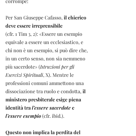
corrompe!
Per San Giuseppe Cafasso, 
il chierico 
deve essere irreprensibile
(cfr. 1 Tim 3, 2): «Essere un esempio 
equivale a essere un ecclesiastico, e 
chi non è un esempio, si può dire che, 
in un certo senso, non sia nemmeno 
più sacerdote» (
Istruzioni per gli 
Esercizi Spirituali
, X). Mentre le 
professioni comuni ammettono una 
dissociazione tra ruolo e condotta, 
il 
ministero presbiterale esige piena 
identità tra 
l’essere sacerdote 
e 
l’essere esempio
(cfr. ibid.).
Questo non implica la perdita del 