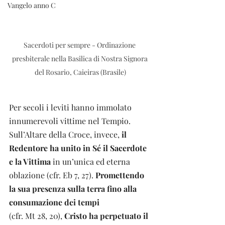
Vangelo anno C
Sacerdoti per sempre - Ordinazione 
presbiterale nella Basilica di Nostra Signora 
del Rosario, Caieiras (Brasile)
P
er secoli i leviti hanno immolato 
innumerevoli vittime nel Tempio. 
Sull’Altare della Croce, invece,
 il 
Redentore ha unito in Sé il Sacerdote 
e la Vittima
 in un’unica ed eterna 
oblazione (cfr. Eb 7, 27). 
Promettendo 
la sua presenza sulla terra fino alla 
consumazione dei tempi
(cfr. Mt 28, 20), 
Cristo ha perpetuato il 