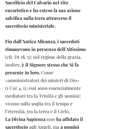
Sacrificio del Calvario nel rito 
eucaristico e ha esteso la sua azione 
salvifica sulla terra attraverso il 
sacerdozio ministeriale.
Fin dall’Antica Alleanza, i sacerdoti 
rimanevano in presenza dell’Altissimo
(cfr. Dt 18, 5); nel regime della grazia, 
inoltre, 
è il Signore stesso che Si fa 
presente in loro.
 Come 
«amministratori dei misteri di Dio» 
(1 Cor 4, 1), essi sono essenzialmente 
mediatori tra la Trinità e gli uomini; 
vivono sulla soglia tra il tempo e 
l’eternità, tra la terra e il Cielo.
La Divina Sapienza
 non 
ha affidato il 
sacerdozio
 agli Angeli, ma
 a uomini 