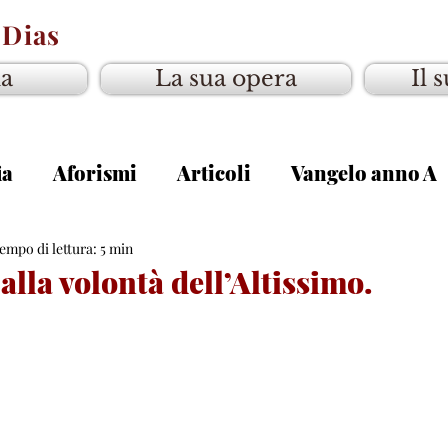
 Dias
ia
La sua opera
Il 
ia
Aforismi
Articoli
Vangelo anno A
gelo anno C
empo di lettura: 5 min
lla volontà dell’Altissimo.