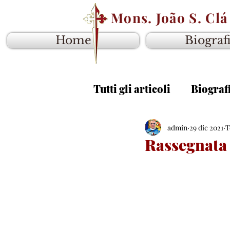
Mons. João S. Clá
Home
Biograf
Tutti gli articoli
Biograf
Vangelo anno B
admin
29 dic 2021
Van
T
Rassegnata a