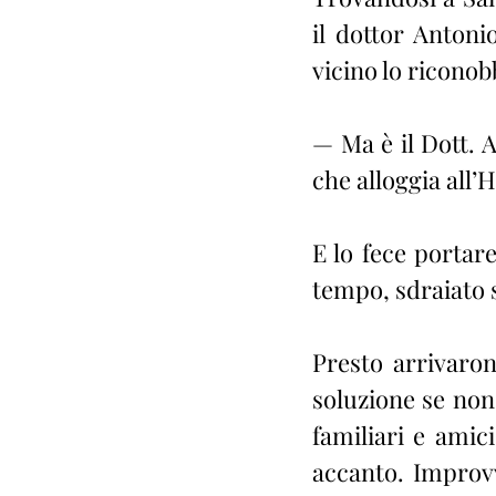
il dottor Antoni
vicino lo riconob
— Ma è il Dott. 
che alloggia all
E lo fece portar
tempo, sdraiato s
Presto arrivaron
soluzione se non
familiari e amic
accanto. Improvv