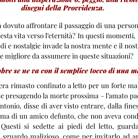
disegni della Provvidenza.
a dovuto affrontare il passaggio di una person
uesta vita verso l’eternità? In questi momenti, u
di e nostalgie invade la nostra mente e il nos
ne migliore da assumere in queste situazioni?
bre se ne va con il semplice tocco di una 
era rimasto confinato a letto per un forte mal
rse presagendo la morte prossima – l’amato pa
Antonio, disse di aver visto entrare, dalla fines
sma di un amico defunto, che non aveva condo
Questi si sedette ai piedi del letto, guarda
sguardo malizioso, come per invitarlo ad an