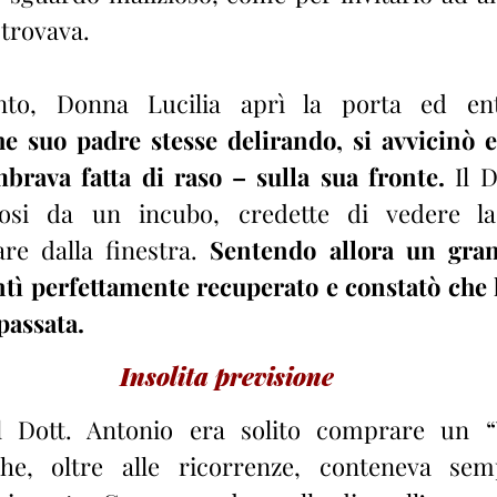
 trovava.
to, Donna Lucilia aprì la porta ed en
e suo padre stesse delirando, si avvicinò e
rava fatta di raso – sulla sua fronte.
 Il D
osi da un incubo, credette di vedere la
re dalla finestra. 
Sentendo allora un gran
ntì perfettamente recuperato e constatò che l
assata.
Insolita previsione
il Dott. Antonio era solito comprare un “V
che, oltre alle ricorrenze, conteneva sem