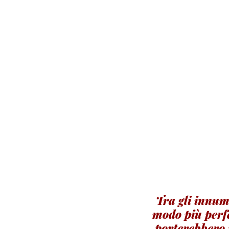
Tra gli innum
modo più perfet
porterebbero m