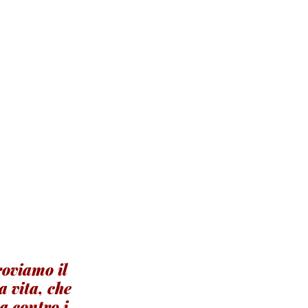
oviamo il 
a vita, che 
a contro i 