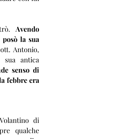
trò. 
Avendo 
 posò la sua 
ott. Antonio, 
 sua antica 
de senso di 
a febbre era 
olantino di 
pre qualche 