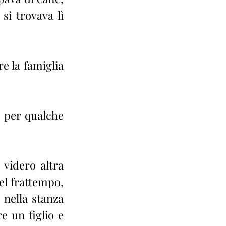
i trovava lì 
 la famiglia 
 per qualche 
videro altra 
l frattempo, 
nella stanza 
 un figlio e 