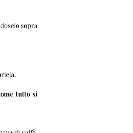
ndoselo sopra 
riela.
me tutto si 
va di caffè, 