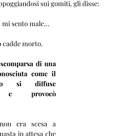
ppoggiandosi sui gomiti, gli disse:
, mi sento male…
ro cadde morto.
 scomparsa di una 
nosciuta come il 
io si diffuse 
e e provocò 
non era scesa a 
asta in attesa che 