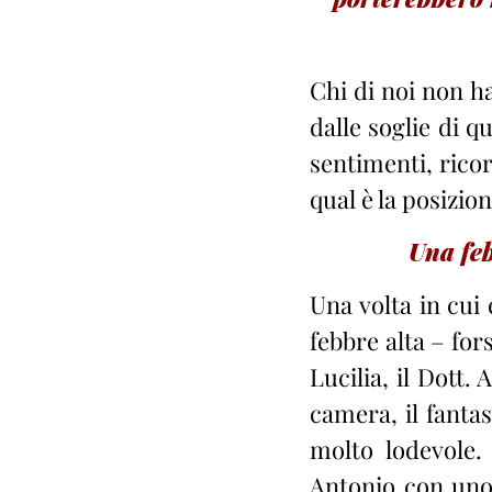
Chi di noi non h
dalle soglie di q
sentimenti, ricor
qual è la posizio
Una feb
Una volta in cui 
febbre alta – fo
Lucilia, il Dott. 
camera, il fanta
molto lodevole. 
Antonio con uno 