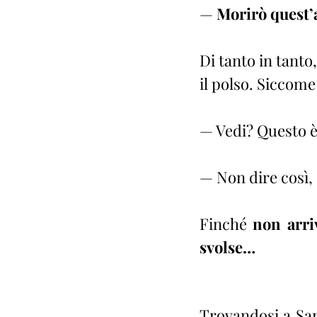
—
 Morirò quest
Di tanto in tanto
il polso. Siccome
— Vedi? Questo è
— Non dire così, 
Finché 
non arri
svolse…
Trovandosi a Sant