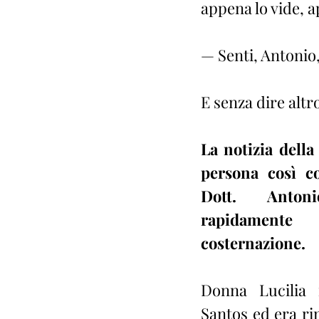
appena lo vide, a
— Senti, Antonio
E senza dire alt
La notizia della
persona così co
Dott. Anton
rapidament
costernazione.
Donna Lucilia 
Santos ed era rim