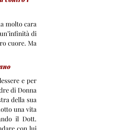
a molto cara 
n’infinità di 
tro cuore. Ma 
mano
essere e per 
dre di Donna 
tra della sua 
tto una vita 
ndo il Dott. 
dare con lui 