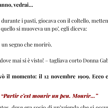
’anno, vedrai…
, durante i pasti, giocava con il coltello, mette
 quello si muoveva un po’, egli diceva:
 un segno che morirò.
dove mai si è visto! – tagliava corto Donna Gab
vò il momento: il 12 novembre 1909. Ecco co
“Partir c’est mourir un peu. Mourir…”
os, dove era socio di un’azienda che si occupa