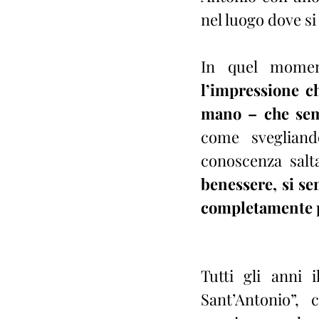
nel luogo dove si
In quel momen
l’impressione ch
mano – che semb
come svegliand
conoscenza salta
benessere, si se
completamente p
Tutti gli anni 
Sant’Antonio”, 