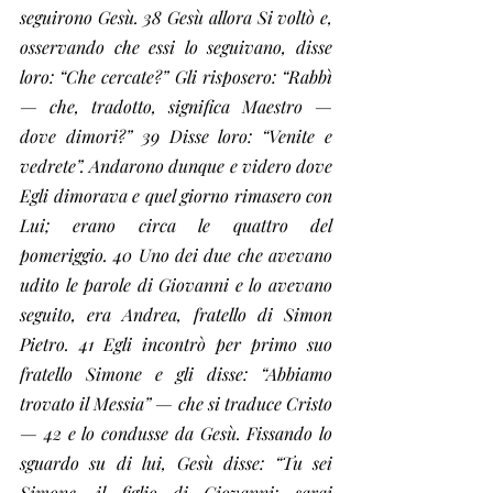
seguirono Gesù. 38 Gesù allora Si voltò e, 
osservando che essi lo seguivano, disse 
loro: “Che cercate?” Gli risposero: “Rabbì 
— che, tradotto, significa Maestro — 
dove dimori?” 39 Disse loro: “Venite e 
vedrete”. Andarono dunque e videro dove 
Egli dimorava e quel giorno rimasero con 
Lui; erano circa le quattro del 
pomeriggio. 40 Uno dei due che avevano 
udito le parole di Giovanni e lo avevano 
seguito, era Andrea, fratello di Simon 
Pietro. 41 Egli incontrò per primo suo 
fratello Simone e gli disse: “Abbiamo 
trovato il Messia” — che si traduce Cristo 
— 42 e lo condusse da Gesù. Fissando lo 
sguardo su di lui, Gesù disse: “Tu sei 
Simone, il figlio di Giovanni; sarai 