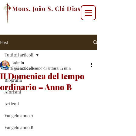
Mons. João S. Clá Dias
Post
Tutti gli articoli
admin
Tutti gli articoli
8 gen 2024
Tempo di lettura: 14 min
II Domenica del tempo
Biografia
ordinario – Anno B
Aforismi
Articoli
Vangelo anno A
Vangelo anno B