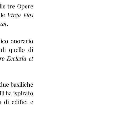
le tre Opere 
le 
Virgo Flos 
num
.
ico onorario 
i quello di 
ro Ecclesia et 
ue basiliche 
li ha ispirato 
di edifici e 