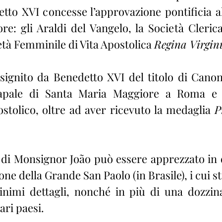
etto XVI concesse l’approvazione pontificia al
re: gli Araldi del Vangelo, la Società Clerica
ietà Femminile di Vita Apostolica 
Regina Virgi
signito da Benedetto XVI del titolo di Canon
Papale di Santa Maria Maggiore a Roma e d
stolico, oltre ad aver ricevuto la medaglia 
P
o di Monsignor João può essere apprezzato in d
one della Grande San Paolo (in Brasile), i cui sti
nimi dettagli, nonché in più di una dozzina 
ari paesi.