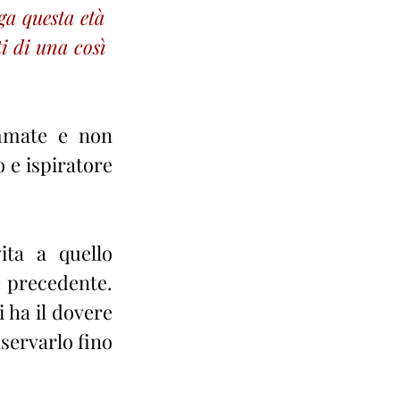
a questa età 
i di una così 
mmate e non 
 e ispiratore 
ta a quello 
 precedente. 
 ha il dovere 
servarlo fino 