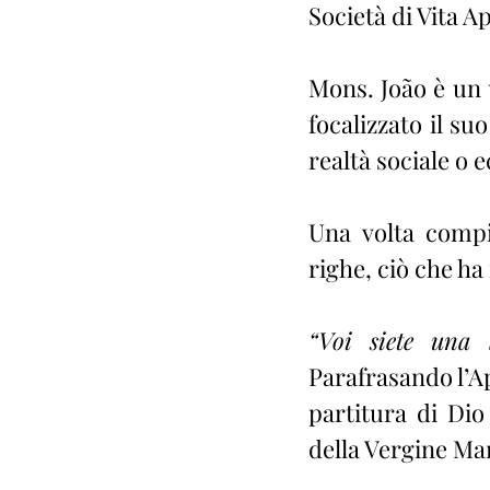
Società di Vita A
Mons. João è un u
focalizzato il su
realtà sociale o e
Una volta compiu
righe, ciò che ha 
“Voi siete una l
Parafrasando l’Ap
partitura di Dio
della Vergine Mar