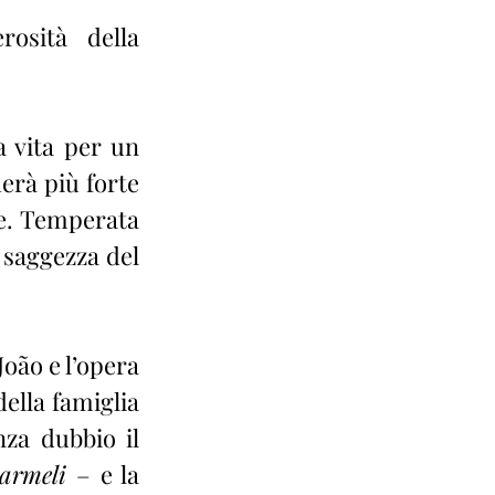
osità della 
 vita per un 
erà più forte 
se. Temperata 
saggezza del 
oão e l’opera 
ella famiglia 
za dubbio il 
armeli 
– e la 