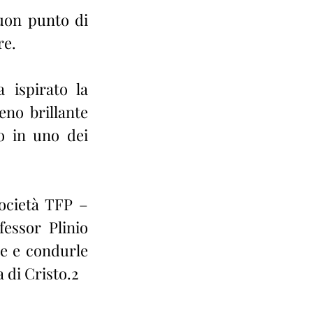
uon punto di 
re.
ispirato la 
no brillante 
 in uno dei 
ocietà TFP – 
essor Plinio 
e e condurle 
 di Cristo.2