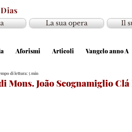
 Dias
ia
La sua opera
Il 
ia
Aforismi
Articoli
Vangelo anno A
gelo anno C
empo di lettura: 5 min
 di Mons. João Scognamiglio Clá