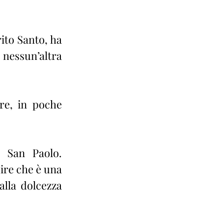
to Santo, ha 
 nessun’altra 
re, in poche 
 San Paolo. 
ire che è una 
lla dolcezza 