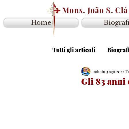
Mons. João S. Clá
Home
Biograf
Tutti gli articoli
Biograf
Vangelo anno B
admin
3 ago 2022
Van
T
Gli 83 anni