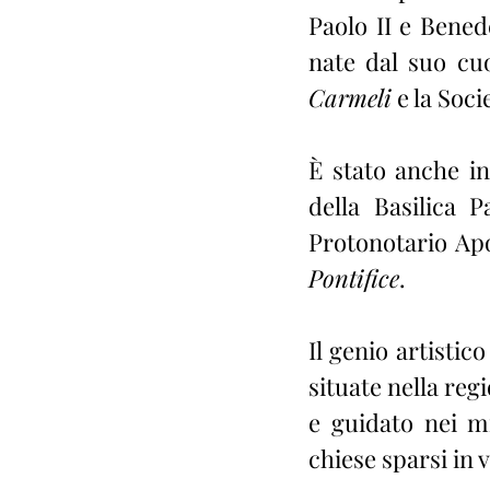
Paolo II e Bened
nate dal suo cuo
Carmeli
 e la Soc
È stato anche in
della Basilica 
Protonotario Apo
Pontifice
.
Il genio artistic
situate nella regi
e guidato nei mi
chiese sparsi in v