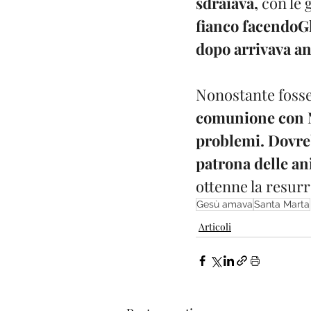
sdraiava,
 con le 
fianco facendoG
dopo arrivava a
Nonostante fosse
comunione con No
problemi. Dovreb
patrona delle a
ottenne la resurr
Gesù amava
Santa Marta
Articoli