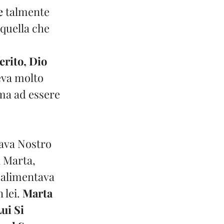
e
 talmente 
quella che 
erito, Dio 
eva molto 
ima ad essere 
tava Nostro 
 Marta, 
 alimentava 
lei. 
Marta 
ui Si 