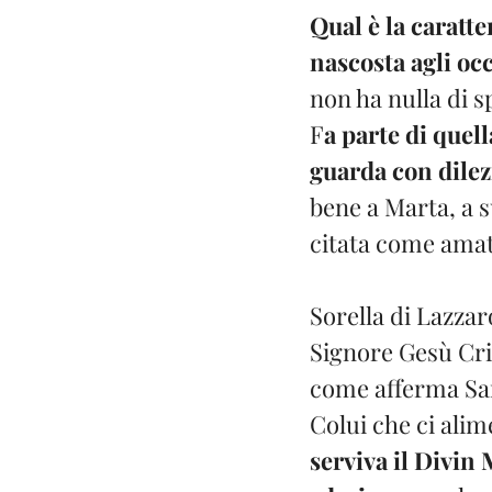
Qual è la caratte
nascosta agli oc
non ha nulla di s
F
a parte di quel
guarda con dilez
bene a Marta, a s
citata come amat
Sorella di Lazzar
Signore Gesù Cris
come afferma San
Colui che ci alim
serviva il Divin 