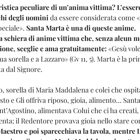
ristica peculiare di un’anima vittima?
L’esser
chi degli uomini
 da essere considerata come «
peciale». 
Santa Marta è una di queste anime.
la schiera di anime vittima che, senza alcun m
ione, sceglie e ama gratuitamente:
 «Gesù vol
ua sorella e a Lazzaro» (Gv 11, 5). Marta è la pr
a dal Signore.
o, sorella di Maria Maddalena e colei che ospi
to e Gli offriva riposo, gioia, alimento… Santa
t’Agostino, alimentava Colui che ci ha creati,
enta; il Redentore provava gioia nello stare con 
Maestro e poi sparecchiava la tavola, mentre L