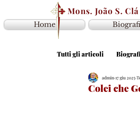
Mons. João S. Clá
Home
Biograf
Tutti gli articoli
Biograf
Vangelo anno B
admin
17 giu 2025
Van
T
Colei che 