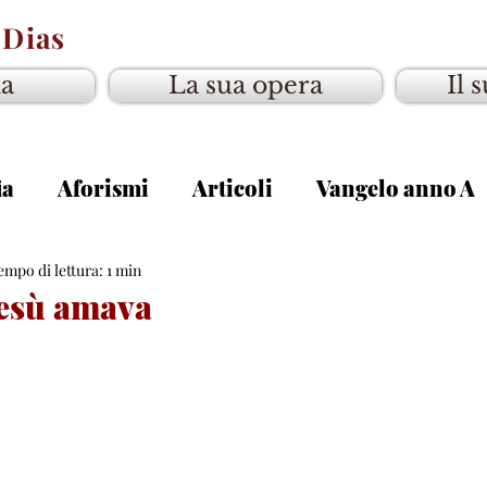
 Dias
ia
La sua opera
Il 
ia
Aforismi
Articoli
Vangelo anno A
gelo anno C
empo di lettura: 1 min
Gesù amava